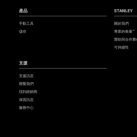
產品
STANLEY
手動工具
關於我們
儲存
專業的衡量™
贊助與合作夥
可持續性
支援
支援訊息
聯繫我們
找到經銷商
保固訊息
服務中心